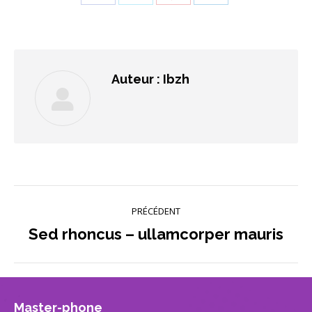
sur
sur
sur
sur
Facebook
Twitter
Pinterest
LinkedIn
Auteur :
Ibzh
Navigation
PRÉCÉDENT
article
Sed rhoncus – ullamcorper mauris
Article
précédent
:
Master-phone